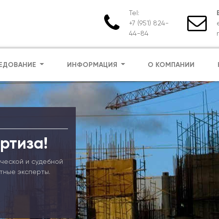
Tel:
+7 (951) 824-
44-84
ЕДОВАНИЕ
ИНФОРМАЦИЯ
О КОМПАНИИ
ртиза!
ческой и судебной
ытные эксперты.