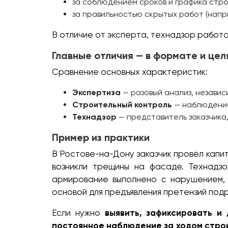
за соблюдением сроков и графика стро
за правильностью скрытых работ (напр
В отличие от эксперта, технадзор работ
Главные отличия — в формате и цел
Сравнение основных характеристик:
Экспертиза
— разовый анализ, независ
Строительный контроль
— наблюдение
Технадзор
— представитель заказчика
Пример из практики
В Ростове-на-Дону заказчик провёл капи
возникли трещины на фасаде. Технадзо
армирование выполнено с нарушением,
основой для предъявления претензий под
Если нужно
выявить, зафиксировать и
постоянное наблюдение за ходом стро